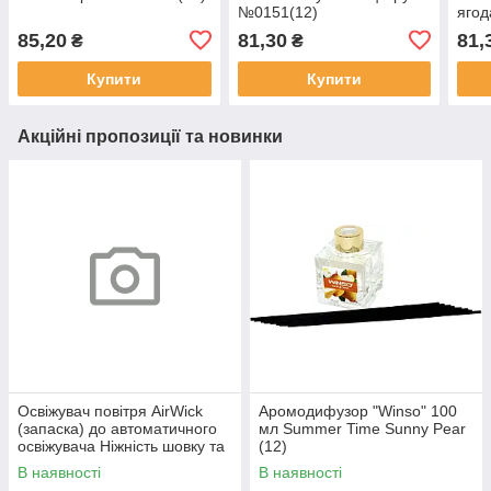
№0151(12)
ягод
85,20
81,30
81,
₴
₴
Купити
Купити
Акційні пропозиції та новинки
Освіжувач повітря AirWick
Аромодифузор "Winso" 100
(запаска) до автоматичного
мл Summer Time Sunny Pear
освіжувача Ніжність шовку та
(12)
лілії 250мл №0911
В наявності
В наявності