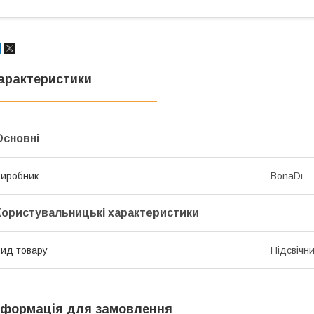
арактеристики
Основні
иробник
BonaDi
Користувальницькі характеристики
ид товару
Підсвічн
нформація для замовлення