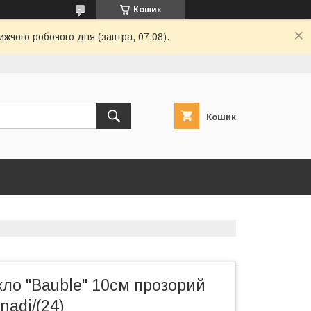
Кошик
ижчого робочого дня (завтра, 07.08).
Кошик
кло "Bauble" 10см прозорий
adi/(24)