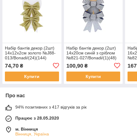
Набір бантів декор.(2шт)
Набір бантів декор.(2шт)
Набі
14х12х2см золото №J88-
14х20см синій з сріблом
16х2
013/Bonadi/(24)(144)
№821-027/Bonadi/(1)(48)
№821
74,70
100,90
167
₴
₴
Купити
Купити
Про нас
94% позитивних з 417 відгуків за рік
Працює з 28.05.2020
м. Вінниця
Вінниця, Україна