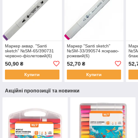
Маркер аквар. "Santi
Маркер "Santi sketch"
Марк
sketch" №SM-65/390731
№SM-33/390574 яскраво-
№SM
червоно-фіолетовий(6)
рожевий(6)
блак
50,90
52,70
52,
₴
₴
Купити
Купити
Акційні пропозиції та новинки