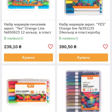
Набір маркерів-пензликів
Набір маркерів акрил. "YES"
акрил. "Yes" Orange Line
Orange line №391133
№650623 12 кольор, в пласт.
24кольор.в пласт.коробці
коробці
В наявності
В наявності
239,10
390,50
₴
₴
Купити
Купити