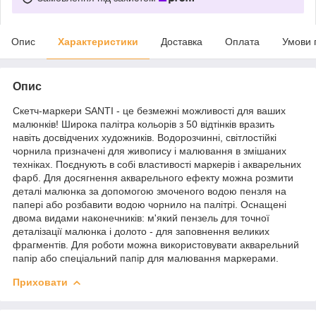
Опис
Характеристики
Доставка
Оплата
Умови 
Опис
Скетч-маркери SANTI - це безмежні можливості для ваших
малюнків! Широка палітра кольорів з 50 відтінків вразить
навіть досвідчених художників. Водорозчинні, світлостійкі
чорнила призначені для живопису і малювання в змішаних
техніках. Поєднують в собі властивості маркерів і акварельних
фарб. Для досягнення акварельного ефекту можна розмити
деталі малюнка за допомогою змоченого водою пензля на
папері або розбавити водою чорнило на палітрі. Оснащені
двома видами наконечників: м'який пензель для точної
деталізації малюнка і долото - для заповнення великих
фрагментів. Для роботи можна використовувати акварельний
папір або спеціальний папір для малювання маркерами.
Приховати