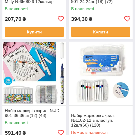
Miffy №650626 12кольор.
901-24 24шт(18) (72)
В наявності
В наявності
207,70
394,30
₴
₴
Купити
Купити
Набір маркерів акрил. №JD-
901-36 36шт(12) (48)
Набір маркерів акрил.
№1102-12 в пласт.уп.
В наявності
12шт(60) (120)
591,40
Немає в наявності
₴