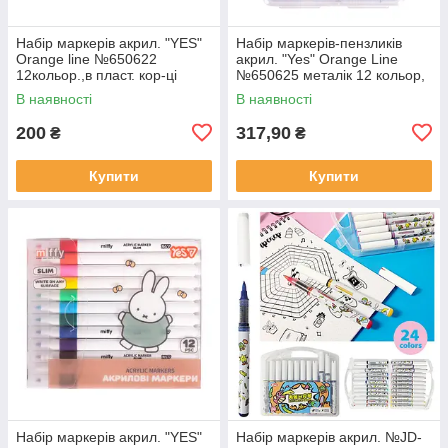
Набір маркерів акрил. "YES"
Набір маркерів-пензликів
Orange line №650622
акрил. "Yes" Orange Line
12кольор.,в пласт. кор-ці
№650625 металік 12 кольор,
в пласт. коробці
В наявності
В наявності
200
317,90
₴
₴
Купити
Купити
Набір маркерів акрил. "YES"
Набір маркерів акрил. №JD-