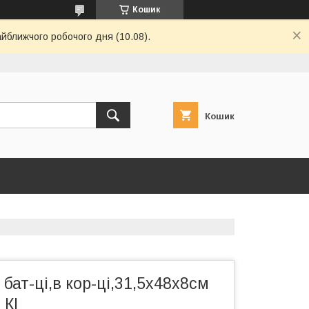
Кошик
айближчого робочого дня (10.08).
Кошик
 бат-ці,в кор-ці,31,5х48х8см
 КІ