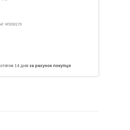
од:
ЧП200170
ротягом 14 днів
за рахунок покупця