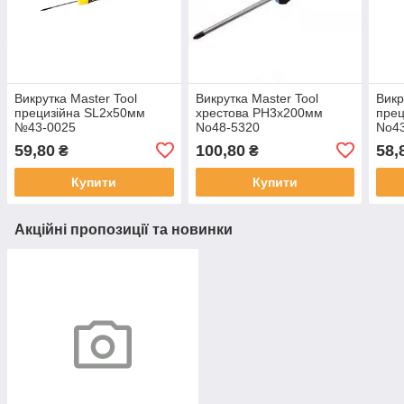
Викрутка Master Tool
Викрутка Master Tool
Викр
прецизійна SL2х50мм
хрестова PH3х200мм
пре
№43-0025
No48-5320
No4
59,80
100,80
58,
₴
₴
Купити
Купити
Акційні пропозиції та новинки