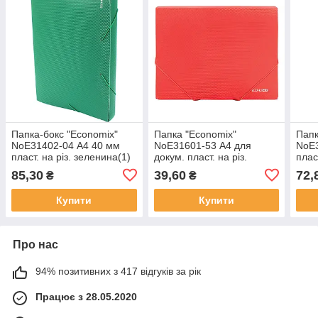
Папка-бокс "Economix"
Папка "Economix"
Папк
NoE31402-04 А4 40 мм
NoE31601-53 А4 для
NoE3
пласт. на різ. зеленина(1)
докум. пласт. на різ.
плас
(20)
червона (20)
85,30
39,60
72,
₴
₴
Купити
Купити
Про нас
94% позитивних з 417 відгуків за рік
Працює з 28.05.2020