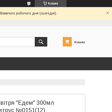
Кошик
ближчого робочого дня (сьогодні).
Кошик
вітря "Едем" 300мл
итрус №0151(12)