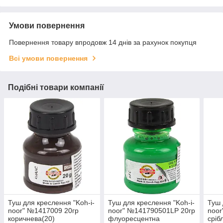
Умови повернення
Повернення товару впродовж 14 днів за рахунок покупця
Всі умови повернення
Подібні товари компанії
Туш для креслення "Koh-i-
Туш для креслення "Koh-i-
Туш 
noor" №1417009 20гр
noor" №141790501LP 20гр
noor
коричнева(20)
флуоресцентна
сріб