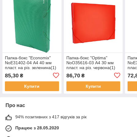
Папка-бокс "Economix"
Папка-бокс "Optima"
Папк
NoE31402-04 А4 40 мм
NoO35616-03 А4 30 мм
NoE3
пласт. на різ. зеленина(1)
пласт. на різ. червона(1)
плас
(20)
(20)
85,30
86,70
72,
₴
₴
Купити
Купити
Про нас
94% позитивних з 417 відгуків за рік
Працює з 28.05.2020