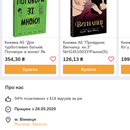
Книжка А5 "Для
Книжка А5 "Провідник:
Книж
турботливих батьків.
Вигнанці. кн.3"
Кіт 
Поговори зі мною! Як
№Ч1451003У/Ранок/(6)
розмовляти з підлітком
354,30
126,13
199
₴
₴
про тіло.." №ДТБ134/
Ранок/(10)
Купити
Купити
Про нас
94% позитивних з 418 відгуків за рік
Працює з 28.05.2020
м. Вінниця
Вінниця, Україна