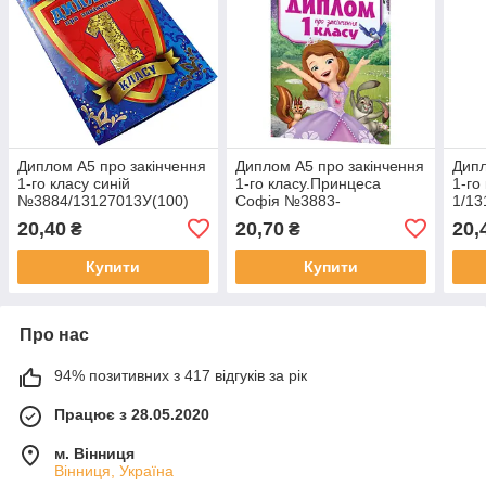
Диплом А5 про закінчення
Диплом А5 про закінчення
Дипл
1-го класу синій
1-го класу.Принцеса
1-го
№3884/13127013У(100)
Софія №3883-
1/13
2/13127053У(100)
20,40
20,70
20,
₴
₴
Купити
Купити
Про нас
94% позитивних з 417 відгуків за рік
Працює з 28.05.2020
м. Вінниця
Вінниця, Україна