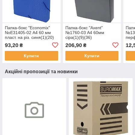
Папка-бокс "Economix"
Папка-бокс "Axent"
Папк
NoE31405-02 А4 60 мм
№1760-03 А4 60мм
№131
пласт. на різ. синя(1)(20)
сіра(1)(9)(36)
перф
93,20
206,90
12,
₴
₴
Купити
Купити
Акційні пропозиції та новинки