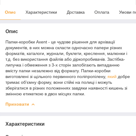
Опис
Характеристики
Доставка
Оплата
Умови п
Опис
Папки-коробки Axent - це чудове рішення для архівації
документів, в них можна скласти одночасно папери різних
форматів, каталоги, журнали, буклети, креслення, малюнки і
т.д. без використання файлів або діркопробивачів. Застібка-
липучка і обмеження з 3-х сторін запобігають випаданню
вмісту папки незалежно від формату. Папки-коробки
виготовлені зі щільного первинного поліпропілену,
який
добре
тримає об'ємну форму, вони стійкі на полиці і можуть
зберігатися в різних положеннях завдяки наявності кишень зі
змінною етикеткою в двох місцях папки.
Приховати
Характеристики