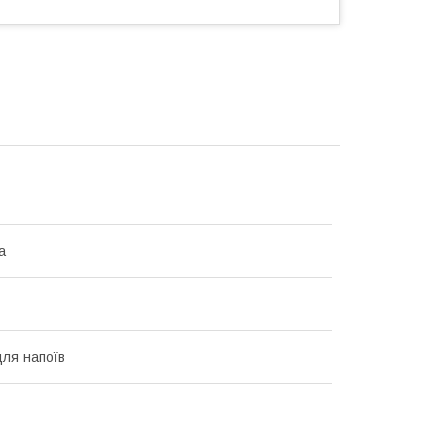
а
ля напоїв