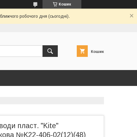
Кошик
ближчого робочого дня (сьогодні).
Кошик
оди пласт. "Kite"
кова №K22-406-02(12)(48)