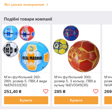
Всі умови повернення
Подібні товари компанії
М'яч футбольний 260-
М'яч футбольний 300г,
М'яч
280г, розмір 5, ПВХ,4 види
розмір 5, 3 кольор.,ПВХ,в
розм
№EN3310(30)
кульку №EV3349(30)
№VA 
251,40
285
269
₴
₴
Купити
Купити