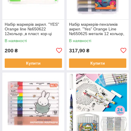
Набір маркерів акрил. "YES"
Набір маркерів-пензликів
Orange line №650622
акрил. "Yes" Orange Line
12кольор.,в пласт. кор-ці
№650625 металік 12 кольор,
в пласт. коробці
В наявності
В наявності
200
317,90
₴
₴
Купити
Купити