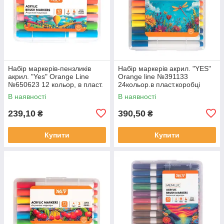
Набір маркерів-пензликів
Набір маркерів акрил. "YES"
акрил. "Yes" Orange Line
Orange line №391133
№650623 12 кольор, в пласт.
24кольор.в пласт.коробці
коробці
В наявності
В наявності
239,10
390,50
₴
₴
Купити
Купити