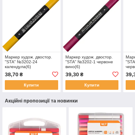
Маркер худож. двостор.
Маркер худож. двостор.
Марк
"STA" №3202-24
"STA" №3202-1 червоне
"STA
календула(6)
вино(6)
черв
38,70
39,30
39,
₴
₴
Купити
Купити
Акційні пропозиції та новинки