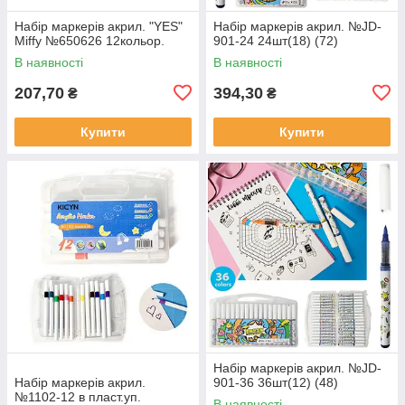
Набір маркерів акрил. "YES"
Набір маркерів акрил. №JD-
Miffy №650626 12кольор.
901-24 24шт(18) (72)
В наявності
В наявності
207,70
394,30
₴
₴
Купити
Купити
Набір маркерів акрил. №JD-
Набір маркерів акрил.
901-36 36шт(12) (48)
№1102-12 в пласт.уп.
В наявності