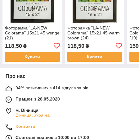
Фоторамка "LA-NEW
Фоторамка "LA-NEW
Фот
Colorama" 15х21 45 wenge
Colorama" 15х21 45 warm
Colo
(21)
brown (24)
(19)
118,50
118,50
159
₴
₴
Купити
Купити
Про нас
94% позитивних з 414 відгуків за рік
Працює з 28.05.2020
м. Вінниця
Вінниця, Україна
Контакти
Сьогодні працює з 10:00 до 17:00