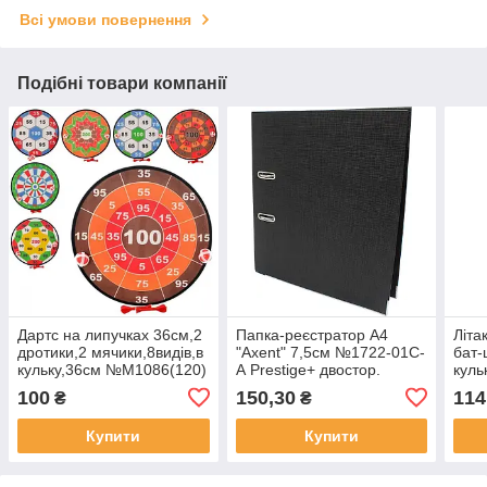
Всі умови повернення
Подібні товари компанії
Дартс на липучках 36см,2
Папка-реєстратор А4
Літа
дротики,2 мячики,8видів,в
"Axent" 7,5см №1722-01С-
бат-ц
кульку,36см №M1086(120)
А Prestige+ двостор.
куль
(чорна)зібраний(1)(20)
№FG
100
150,30
114
₴
₴
Купити
Купити