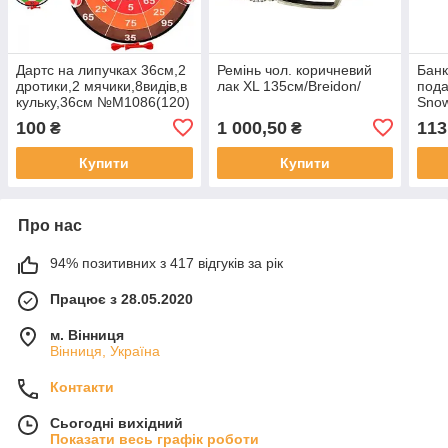
Дартс на липучках 36см,2
Ремінь чол. коричневий
Банк
дротики,2 мячики,8видів,в
лак XL 135см/Breidon/
пода
кульку,36см №M1086(120)
Snow
№M1
100
1 000,50
113
₴
₴
Купити
Купити
Про нас
94% позитивних з 417 відгуків за рік
Працює з 28.05.2020
м. Вінниця
Вінниця, Україна
Контакти
Сьогодні вихідний
Показати весь графік роботи