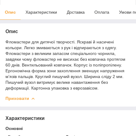
Опис
Характеристики
Доставка
Оплата
Умови п
Опис
Фломастери для дитячої творчості. Яскраві й насичені
кольори. Легко змиваються з рук і відпираються з одягу.
Фломастери з великим запасом спеціального чорнила,
завдяки чому фломастер не висихає без ковпачка протягом
60 днів. Вентильований ковпачок. Корпус із поліпропілену.
Ергономічна форма зони захоплення зменшує напруження
м'язів пальців. Круглий пишучий вузол. Ширина сліду 2 мм.
Пишучий вузол витримує велике навантаження без
деформації. Картонна упаковка з еврозавісом.
Приховати
Характеристики
Основні