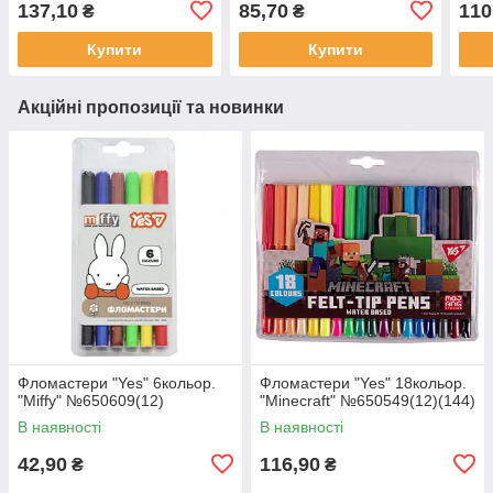
137,10
85,70
110
₴
₴
Купити
Купити
Акційні пропозиції та новинки
Фломастери "Yes" 6кольор.
Фломастери "Yes" 18кольор.
"Miffy" №650609(12)
"Minecraft" №650549(12)(144)
В наявності
В наявності
42,90
116,90
₴
₴