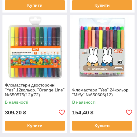
Купити
Купити
Фломастери двосторонні
"Yes" 12кольор. "Orange Line"
Фломастери "Yes" 24кольор.
№650575(12)(72)
"Miffy" №650606(12)
В наявності
В наявності
309,20
154,40
₴
₴
Купити
Купити