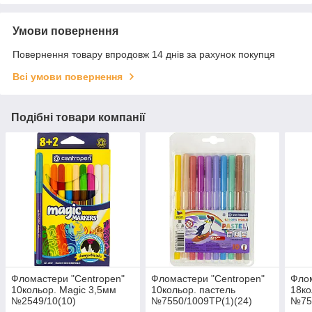
Умови повернення
Повернення товару впродовж 14 днів за рахунок покупця
Всі умови повернення
Подібні товари компанії
Фломастери "Centropen"
Фломастери "Centropen"
Флом
10кольор. Magic 3,5мм
10кольор. пастель
18ко
№2549/10(10)
№7550/1009TP(1)(24)
№755
(720)