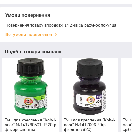
Умови повернення
Повернення товару впродовж 14 днів за рахунок покупця
Всі умови повернення
Подібні товари компанії
Туш для креслення "Koh-i-
Туш для креслення "Koh-i-
Туш 
noor" №141790501LP 20гр
noor" №1417006 20гр
noor
флуоресцентна
фіолетова(20)
сріб