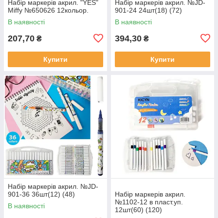
Набір маркерів акрил. "YES"
Набір маркерів акрил. №JD-
Miffy №650626 12кольор.
901-24 24шт(18) (72)
В наявності
В наявності
207,70
394,30
₴
₴
Купити
Купити
Набір маркерів акрил. №JD-
901-36 36шт(12) (48)
Набір маркерів акрил.
№1102-12 в пласт.уп.
В наявності
12шт(60) (120)