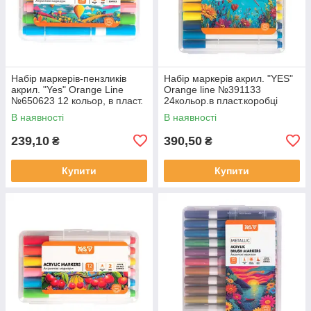
Набір маркерів-пензликів
Набір маркерів акрил. "YES"
акрил. "Yes" Orange Line
Orange line №391133
№650623 12 кольор, в пласт.
24кольор.в пласт.коробці
коробці
В наявності
В наявності
239,10
390,50
₴
₴
Купити
Купити