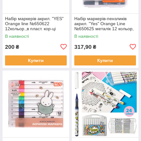
Набір маркерів акрил. "YES"
Набір маркерів-пензликів
Orange line №650622
акрил. "Yes" Orange Line
12кольор.,в пласт. кор-ці
№650625 металік 12 кольор,
в пласт. коробці
В наявності
В наявності
200
317,90
₴
₴
Купити
Купити