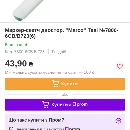
Маркер-скетч двостор. "Marco" Teal №7800-
6CB/B723(6)
В наявності
Код: 7800-6CB B 723
Роздріб
43,90
₴
Мінімальна сума замовлення на сайті — 100 ₴
Купити
або
Купити з
Що таке купити з Пром?
Замовлення під захистом