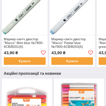
Маркер-скетч двостор.
Маркер-скетч двостор.
Марк
"Marco" Mint blue №7800-
"Marco" Pastel blue
"Mar
6CB/B201(6)
№7800-6CB/B203(6)
gree
43,90
43,90
43,
₴
₴
Купити
Купити
Акційні пропозиції та новинки