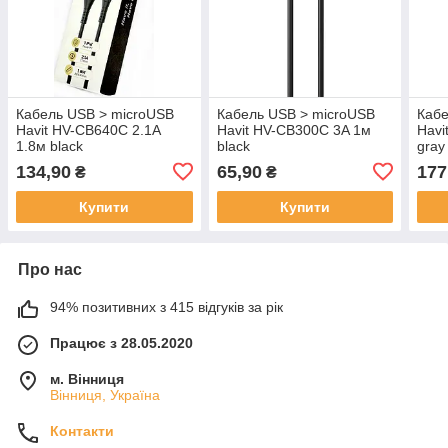
Кабель USB > microUSB
Кабель USB > microUSB
Кабе
Havit HV-CB640C 2.1A
Havit HV-CB300C 3A 1м
Havi
1.8м black
black
gray
134,90
65,90
177
₴
₴
Купити
Купити
Про нас
94% позитивних з 415 відгуків за рік
Працює з 28.05.2020
м. Вінниця
Вінниця, Україна
Контакти