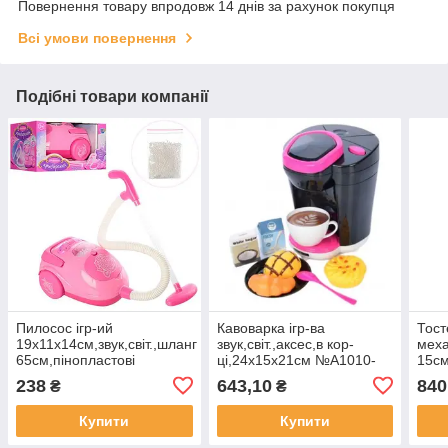
Повернення товару впродовж 14 днів за рахунок покупця
Всі умови повернення
Подібні товари компанії
Пилосос ігр-ий
Кавоварка ігр-ва
Тост
19х11х14см,звук,світ.,шланг
звук,світ.,аксес,в кор-
меха
65см,пінопластові
ці,24х15х21см №A1010-
15см
кульки,на бат-ці,в кор-
7(18) КІ
ці),
238
643,10
840
₴
₴
ці,24х14,5х14см
№RP
№1538(36)
Купити
Купити