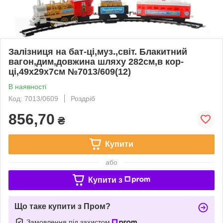
Залізниця на бат-ці,муз.,світ. Блакитний
вагон,дим,довжина шляху 282см,в кор-
ці,49х29х7см №7013/609(12)
В наявності
Код: 7013/0609
Роздріб
856,70
₴
Купити
або
Купити з
Що таке купити з Пром?
Замовлення під захистом