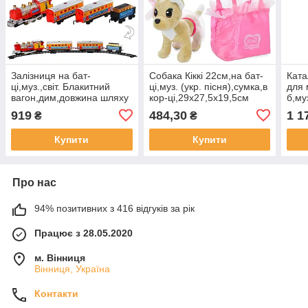
Залізниця на бат-
Собака Кіккі 22см,на бат-
Ката
ці,муз.,світ. Блакитний
ці,муз. (укр. пісня),сумка,в
для 
вагон,дим,довжина шляху
кор-ці,29х27,5х19,5см
б,му
380см,в кор-ці,47х33х7см
№M5704 I UA(18)
бат-
919
484,30
1 1
₴
₴
№7017/615(12)
,2 к
AB(1
Купити
Купити
Про нас
94% позитивних з 416 відгуків за рік
Працює з 28.05.2020
м. Вінниця
Вінниця, Україна
Контакти