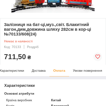
Залізниця на бат-ці,муз.,світ. Блакитний
вагон,дим,довжина шляху 282см в кор-ці
№70133/608(24)
Немає в наявності
Код: 70133
Роздріб
711,50
₴
Характеристики
Доставка
Оплата
Умови повернення
Характеристики
Основні атрибути
Країна виробник
Китай
Колір
Блакитний