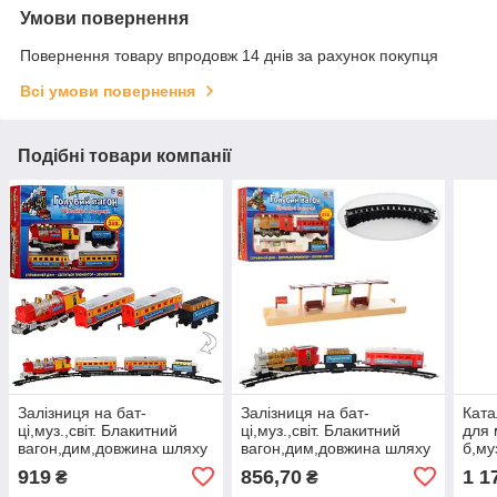
Умови повернення
Повернення товару впродовж 14 днів за рахунок покупця
Всі умови повернення
Подібні товари компанії
Залізниця на бат-
Залізниця на бат-
Ката
ці,муз.,світ. Блакитний
ці,муз.,світ. Блакитний
для 
вагон,дим,довжина шляху
вагон,дим,довжина шляху
б,му
380см,в кор-ці,47х33х7см
282см,в кор-ці,49х29х7см
бат-
919
856,70
1 1
₴
₴
№7017/615(12)
№7013/609(12)
,2 к