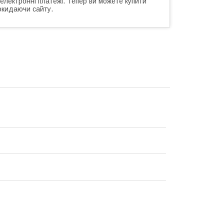
 електронні платежі. Тепер ви можете купити
окидаючи сайту.