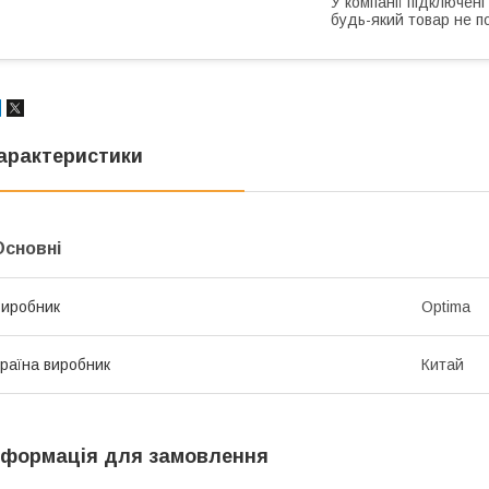
У компанії підключені
будь-який товар не п
арактеристики
Основні
иробник
Optima
раїна виробник
Китай
нформація для замовлення