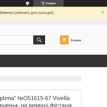
Кошик
ближчого робочого дня (сьогодні).
Кошик
ptima" №O51615-67 Vivella
кишеньк.,на резинці,фісташк.