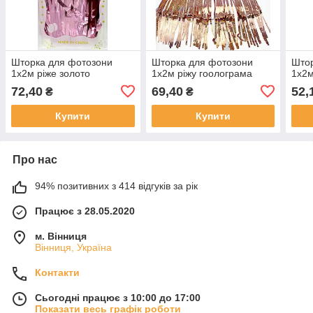
Шторка для фотозони
Шторка для фотозони
Штор
1х2м ріже золото
1х2м ріжу гоолограма
1х2м
72,40
69,40
52,
₴
₴
Купити
Купити
Про нас
94% позитивних з 414 відгуків за рік
Працює з 28.05.2020
м. Вінниця
Вінниця, Україна
Контакти
Сьогодні працює з 10:00 до 17:00
Показати весь графік роботи