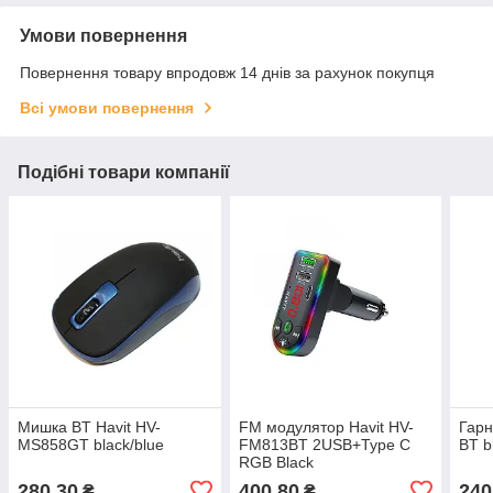
Умови повернення
Повернення товару впродовж 14 днів за рахунок покупця
Всі умови повернення
Подібні товари компанії
Мишка BT Havit HV-
FM модулятор Havit HV-
Гарн
MS858GT black/blue
FM813BT 2USB+Type C
BT b
RGB Black
280,30
400,80
240
₴
₴