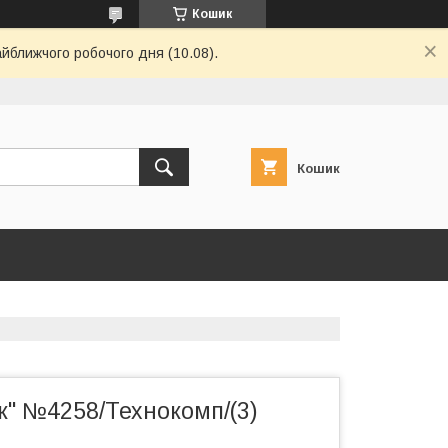
Кошик
айближчого робочого дня (10.08).
Кошик
к" №4258/Технокомп/(3)