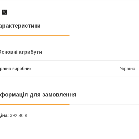
арактеристики
Основні атрибути
раїна виробник
Україна
нформація для замовлення
іна:
392,40 ₴