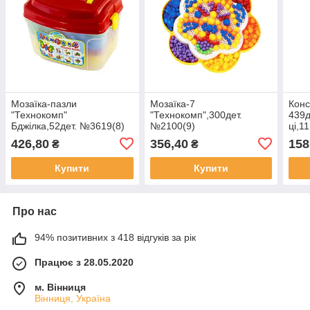
Мозаїка-пазли
Мозаїка-7
Конс
"Технокомп"
"Технокомп",300дет.
439д
Бджілка,52дет. №3619(8)
№2100(9)
ці,1
№607
426,80
356,40
158
₴
₴
Купити
Купити
Про нас
94% позитивних з 418 відгуків за рік
Працює з 28.05.2020
м. Вінниця
Вінниця, Україна