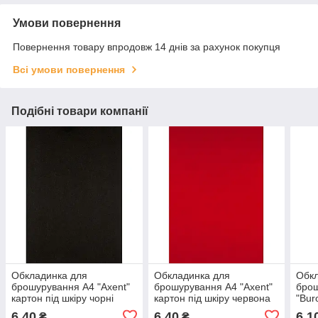
Умови повернення
Повернення товару впродовж 14 днів за рахунок покупця
Всі умови повернення
Подібні товари компанії
Обкладинка для
Обкладинка для
Обкл
брошурування А4 "Axent"
брошурування А4 "Axent"
бро
картон під шкіру чорні
картон під шкіру червона
"Bur
№2730-01(50)(1000)
№2730-06(50)(1000)
під 
6,40
6,40
6,1
₴
₴