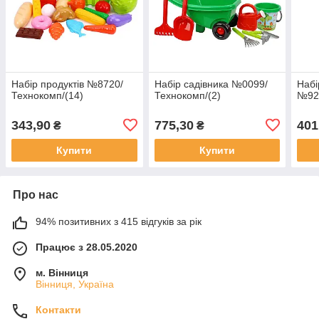
Набір продуктів №8720/
Набір садівника №0099/
Набі
Технокомп/(14)
Технокомп/(2)
№924
343,90
775,30
401
₴
₴
Купити
Купити
Про нас
94% позитивних з 415 відгуків за рік
Працює з 28.05.2020
м. Вінниця
Вінниця, Україна
Контакти