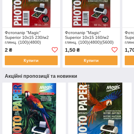
Фотопапір "Magic"
Фотопапір "Magic"
Фото
Superior 10х15 230/м2
Superior 10х15 160/м2
Supe
глянц. (100)(4800)
глянц. (100)(4800)(5600)
глян
2
1,50
1,7
₴
₴
Купити
Купити
Акційні пропозиції та новинки