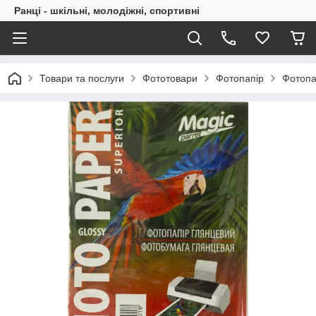
Ранці - шкільні, молодіжні, спортивні
Товари та послуги
Фототовари
Фотопапір
Фотопап