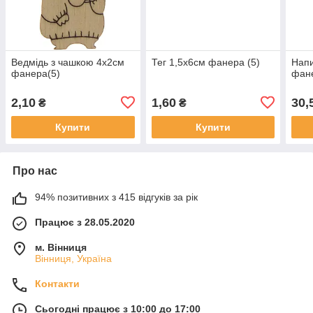
Ведмідь з чашкою 4х2см
Тег 1,5х6см фанера (5)
Напи
фанера(5)
фан
2,10
1,60
30,
₴
₴
Купити
Купити
Про нас
94% позитивних з 415 відгуків за рік
Працює з 28.05.2020
м. Вінниця
Вінниця, Україна
Контакти
Сьогодні працює з 10:00 до 17:00