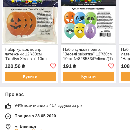
Набір кульок повітр.
Набір кульок повітр.
Набі
латексних 12"/30см
"Веселі звірятка" 12"/30см
лате
"Гарбуз Хеловін" 10шт
10шт №828533/Pelican/(1)
"Hap
№828008/Pelican/(5)
(10)
№827
120,50
191
108
₴
₴
Купити
Купити
Про нас
94% позитивних з 417 відгуків за рік
Працює з 28.05.2020
м. Вінниця