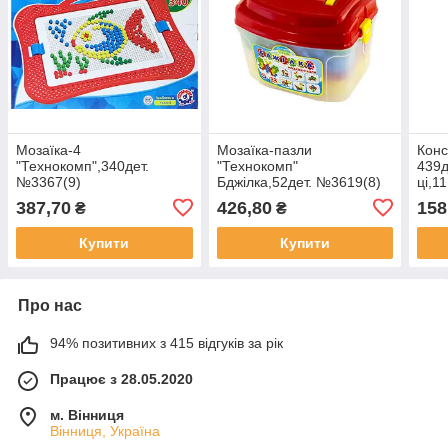
Мозаїка-4
Мозаїка-пазли
Конс
"Технокомп",340дет.
"Технокомп"
439д
№3367(9)
Бджілка,52дет. №3619(8)
ці,1
№607
387,70
426,80
158
₴
₴
Купити
Купити
Про нас
94% позитивних з 415 відгуків за рік
Працює з 28.05.2020
м. Вінниця
Вінниця, Україна