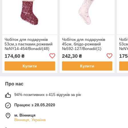
Чобіток для подарунків
Чобіток для подарунків
Чобі
53см,з паєтками,рожевий
45см, блідо-рожевий
53см
№NY14-454/Bonadi/(48)
№592-127/Bonadi/(1)
№NY
174,60
242,30
175
₴
₴
Купити
Купити
Про нас
94% позитивних з 415 відгуків за рік
Працює з 28.05.2020
м. Вінниця
Вінниця, Україна