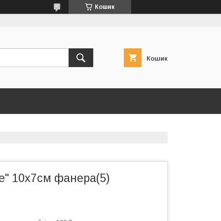
Кошик
Кошик
е" 10х7см фанера(5)