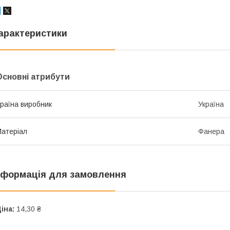
арактеристики
Основні атрибути
раїна виробник
Україна
атеріал
Фанера
нформація для замовлення
іна:
14,30 ₴