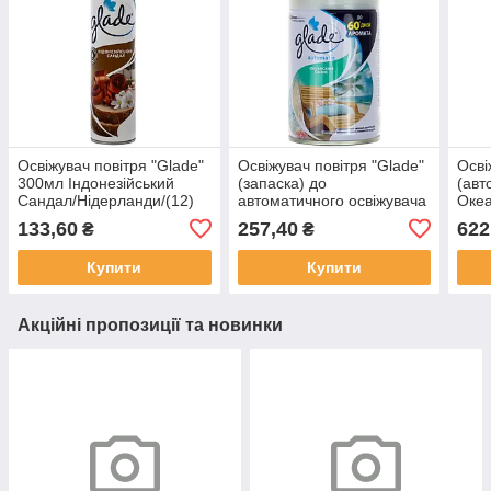
Освіжувач повітря "Glade"
Освіжувач повітря "Glade"
Осві
300мл Індонезійський
(запаска) до
(авт
Сандал/Нідерланди/(12)
автоматичного освіжувача
Океа
Океанський оазис
№18
133,60
257,40
622
₴
₴
269мл(6)
Купити
Купити
Акційні пропозиції та новинки