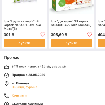
Гра "Груші на вербі" 56
Гра "Дві курки" 90 карток
Гра 
карток №70001-UA/Така
№50001-UA/Така Мака/(5)
№24
Мака/(6)
301
395,60
404
₴
₴
Купити
Купити
Про нас
94% позитивних з 415 відгуків за рік
Працює з 28.05.2020
м. Вінниця
Вінниця, Україна
Контакти
Сьогодні вихідний