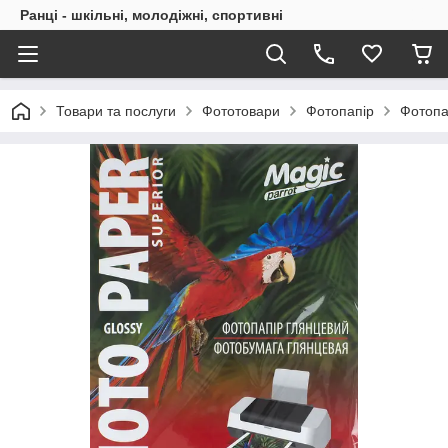
Ранці - шкільні, молодіжні, спортивні
Товари та послуги
Фототовари
Фотопапір
Фотопап