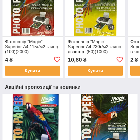
Фотопапір "Magic"
Фотопапір "Magic"
Фото
Superior А4 115г/м2 глянц.
Superior А4 230г/м2 глянц.
Supe
(100)(2000)
двостор. (50)(1000)
глян
4
10,80
2
₴
₴
₴
Купити
Купити
Акційні пропозиції та новинки