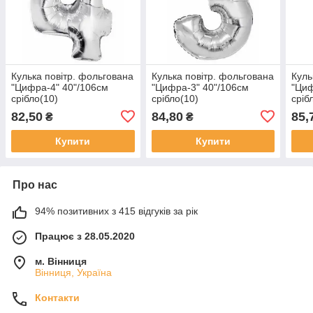
Кулька повітр. фольгована
Кулька повітр. фольгована
Куль
"Цифра-4" 40"/106см
"Цифра-3" 40"/106см
"Циф
срібло(10)
срібло(10)
сріб
82,50
84,80
85,
₴
₴
Купити
Купити
Про нас
94% позитивних з 415 відгуків за рік
Працює з 28.05.2020
м. Вінниця
Вінниця, Україна
Контакти