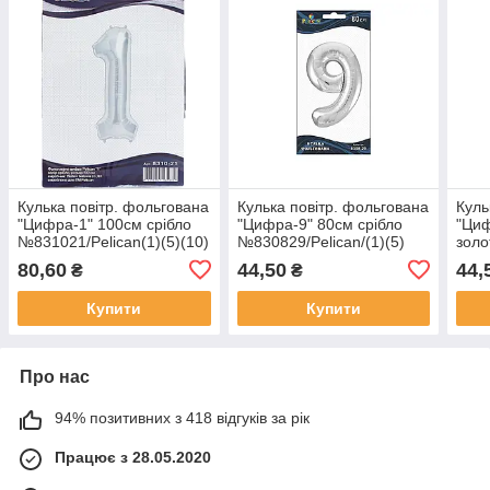
Кулька повітр. фольгована
Кулька повітр. фольгована
Куль
"Цифра-1" 100см срібло
"Цифра-9" 80см срібло
"Циф
№831021/Pelican(1)(5)(10)
№830829/Pelican/(1)(5)
золо
(20)
(20)
№830
80,60
44,50
44,
₴
₴
(10)
Купити
Купити
Про нас
94% позитивних з 418 відгуків за рік
Працює з 28.05.2020