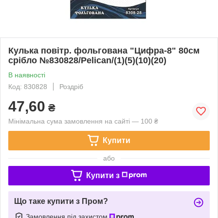
Кулька повітр. фольгована "Цифра-8" 80см
срібло №830828/Pelican/(1)(5)(10)(20)
В наявності
Код: 830828
Роздріб
47,60
₴
Мінімальна сума замовлення на сайті — 100 ₴
Купити
або
Купити з
Що таке купити з Пром?
Замовлення під захистом