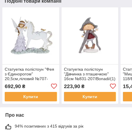
Подібні товари компанії
Статуетка полістоун "Фея
Статуетка полістоун
Стат
з Єдинорогом"
"Дівчинка з пташечкою"
"Ми
20,5см,ліловий №707-
16см №831-207/Bonadi/(1)
118/
097/Bonadi/(1)(12)
(32)
692,90
223,90
15,
₴
₴
Купити
Купити
Про нас
94% позитивних з 415 відгуків за рік