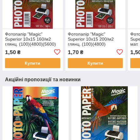
Фотопапір "Magic"
Фотопапір "Magic"
Фото
Superior 10х15 160/м2
Superior 10х15 200/м2
Supe
глянц. (100)(4800)(5600)
глянц. (100)(4800)
мат.
1,50
1,70
1,5
₴
₴
Купити
Купити
Акційні пропозиції та новинки