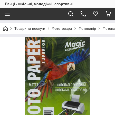
Ранці - шкільні, молодіжні, спортивні
Товари та послуги
Фототовари
Фотопапір
Фотопап