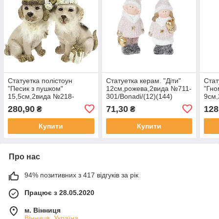
Статуетка полістоун
Статуетка керам. "Діти"
Стат
"Песик з пушком"
12см,рожева,2вида №711-
"Гно
15,5см,2вида №218-
301/Bonadi/(12)(144)
9см,
899/Bonadi/(2)(48)
рож
280,90
71,30
128
₴
₴
728/
Купити
Купити
Про нас
94% позитивних з 417 відгуків за рік
Працює з 28.05.2020
м. Вінниця
Вінниця, Україна