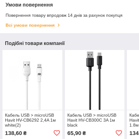
Умови повернення
Повернення товару впродовж 14 днів за рахунок покупця
Всі умови повернення
Подібні товари компанії
Кабель USB > microUSB
Кабель USB > microUSB
Кабе
Havit HV-CB6292 2,4A 1м
Havit HV-CB300C 3A 1м
Havi
white(2)
black
1.8м
138,60
65,90
134
₴
₴