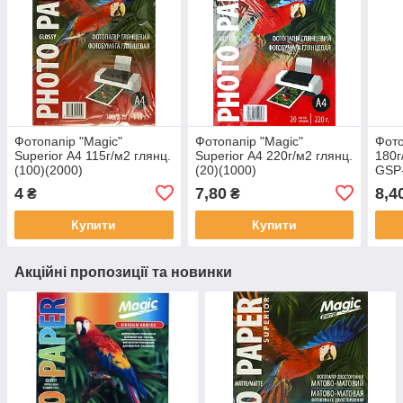
Фотопапір "Magic"
Фотопапір "Magic"
Фото
Superior А4 115г/м2 глянц.
Superior А4 220г/м2 глянц.
180г
(100)(2000)
(20)(1000)
GSP
180(
4
7,80
8,4
₴
₴
Купити
Купити
Акційні пропозиції та новинки