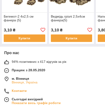
Бегемот-2 4х2,5 см
Ведмідь грізлі 2,5х4см
Напи
фанера (5)
фанера(5)
фан
3,10
3,10
3,8
₴
₴
Купити
Купити
Про нас
94% позитивних з 417 відгуків за рік
Працює з 28.05.2020
м. Вінниця
Вінниця, Україна
Контакти
Сьогодні вихідний
Показати весь графік роботи